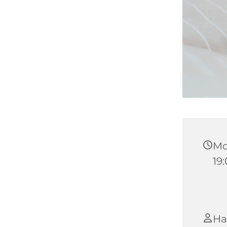
Mo
19
Ha