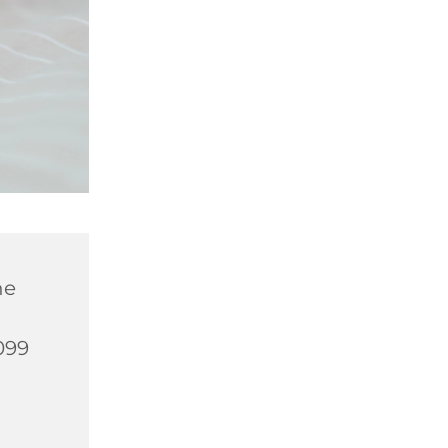
he
099