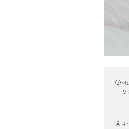
Mo
19
Ha