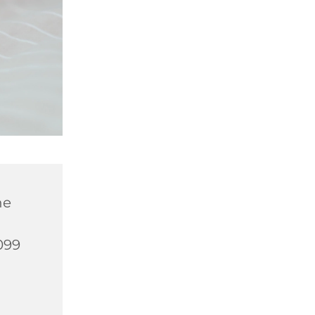
he
099