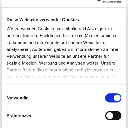
Diese Webseite verwendet Cookies
Wir verwenden Cookies, um Inhalte und Anzeigen zu
personalisieren, Funktionen für soziale Medien anbieten
zu können und die Zugriffe auf unsere Website zu
analysieren. Außerdem geben wir Informationen zu Ihrer
Verwendung unserer Website an unsere Partner für
soziale Medien, Werbung und Analysen weiter. Unsere
Dies könnte Sie auch
Partner führen diese Informationen möglicherweise mit
interessieren
weiteren Daten zusammen, die Sie ihnen bereitgestellt
haben oder die sie im Rahmen Ihrer Nutzung der Dienste
gesammelt haben.
Einwilligungsauswahl
Notwendig
Präferenzen