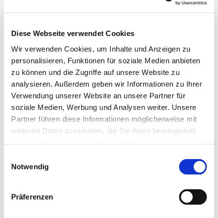
Diese Webseite verwendet Cookies
Wir verwenden Cookies, um Inhalte und Anzeigen zu
personalisieren, Funktionen für soziale Medien anbieten
zu können und die Zugriffe auf unsere Website zu
analysieren. Außerdem geben wir Informationen zu Ihrer
Verwendung unserer Website an unsere Partner für
soziale Medien, Werbung und Analysen weiter. Unsere
Dies könnte Sie auch
Partner führen diese Informationen möglicherweise mit
interessieren
weiteren Daten zusammen, die Sie ihnen bereitgestellt
haben oder die sie im Rahmen Ihrer Nutzung der Dienste
gesammelt haben.
Einwilligungsauswahl
Notwendig
Präferenzen