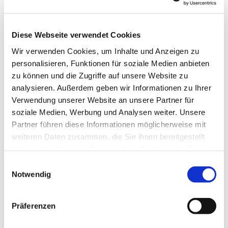
Diese Webseite verwendet Cookies
Wir verwenden Cookies, um Inhalte und Anzeigen zu
personalisieren, Funktionen für soziale Medien anbieten
zu können und die Zugriffe auf unsere Website zu
analysieren. Außerdem geben wir Informationen zu Ihrer
Verwendung unserer Website an unsere Partner für
soziale Medien, Werbung und Analysen weiter. Unsere
Dies könnte Sie auch
Partner führen diese Informationen möglicherweise mit
interessieren
weiteren Daten zusammen, die Sie ihnen bereitgestellt
haben oder die sie im Rahmen Ihrer Nutzung der Dienste
gesammelt haben.
Einwilligungsauswahl
Notwendig
Präferenzen