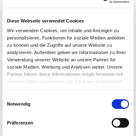
Diese Webseite verwendet Cookies
Wir verwenden Cookies, um Inhalte und Anzeigen zu
personalisieren, Funktionen für soziale Medien anbieten
zu können und die Zugriffe auf unsere Website zu
analysieren. Außerdem geben wir Informationen zu Ihrer
Verwendung unserer Website an unsere Partner für
soziale Medien, Werbung und Analysen weiter. Unsere
Dies könnte Sie auch
Partner führen diese Informationen möglicherweise mit
interessieren
weiteren Daten zusammen, die Sie ihnen bereitgestellt
haben oder die sie im Rahmen Ihrer Nutzung der Dienste
gesammelt haben.
Einwilligungsauswahl
Notwendig
Präferenzen