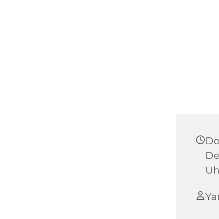
Do
De
Uh
Ya