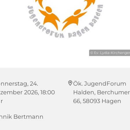
© Ev. Lydia-Kircheng
nnerstag, 24.
Ök. JugendForum
zember 2026, 18:00
Halden, Berchumer 
r
66, 58093 Hagen
nnik Bertmann