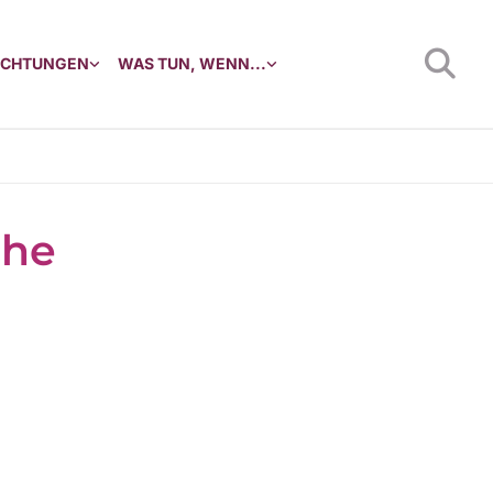
RICHTUNGEN
WAS TUN, WENN...
che