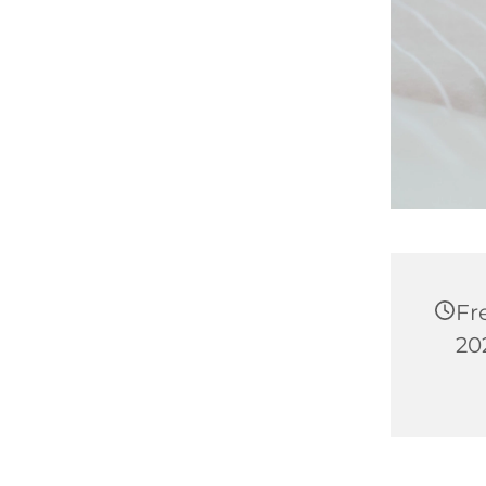
Fr
202