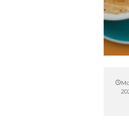
Mo
202