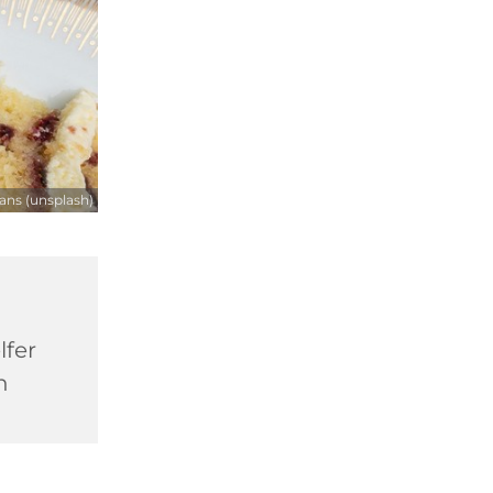
ns (unsplash)
lfer
n