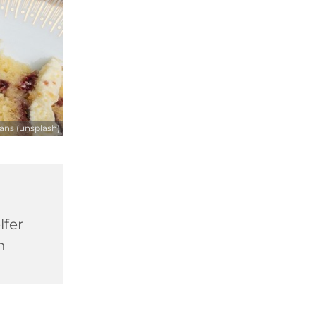
ns (unsplash)
lfer
n