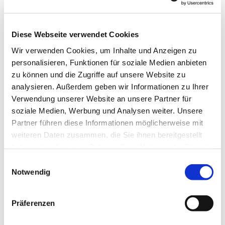
Diese Webseite verwendet Cookies
Wir verwenden Cookies, um Inhalte und Anzeigen zu
personalisieren, Funktionen für soziale Medien anbieten
zu können und die Zugriffe auf unsere Website zu
analysieren. Außerdem geben wir Informationen zu Ihrer
Verwendung unserer Website an unsere Partner für
soziale Medien, Werbung und Analysen weiter. Unsere
Dies könnte Sie auch
Partner führen diese Informationen möglicherweise mit
interessieren
weiteren Daten zusammen, die Sie ihnen bereitgestellt
haben oder die sie im Rahmen Ihrer Nutzung der Dienste
gesammelt haben.
Einwilligungsauswahl
Notwendig
Präferenzen