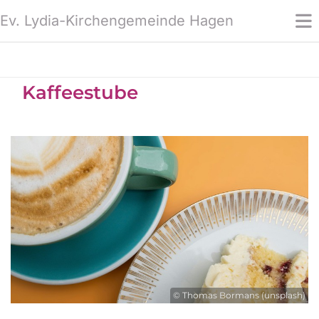
Ev. Lydia-Kirchengemeinde Hagen
Kaffeestube
© Thomas Bormans (unsplash)