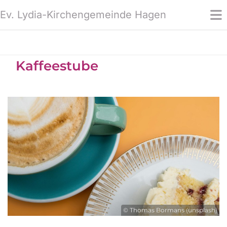
Ev. Lydia-Kirchengemeinde Hagen
Kaffeestube
© Thomas Bormans (unsplash)