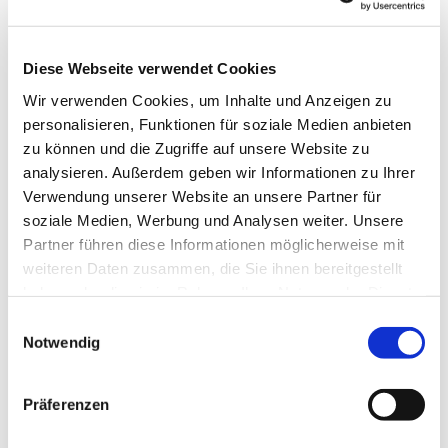
Diese Webseite verwendet Cookies
Wir verwenden Cookies, um Inhalte und Anzeigen zu
personalisieren, Funktionen für soziale Medien anbieten
zu können und die Zugriffe auf unsere Website zu
analysieren. Außerdem geben wir Informationen zu Ihrer
Verwendung unserer Website an unsere Partner für
soziale Medien, Werbung und Analysen weiter. Unsere
Dies könnte Sie auch
Partner führen diese Informationen möglicherweise mit
interessieren
weiteren Daten zusammen, die Sie ihnen bereitgestellt
haben oder die sie im Rahmen Ihrer Nutzung der Dienste
gesammelt haben.
Einwilligungsauswahl
Notwendig
Präferenzen