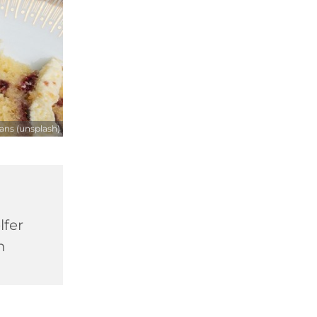
ns (unsplash)
lfer
n