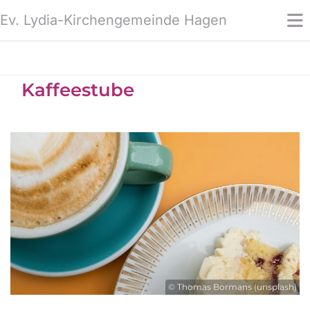
Ev. Lydia-Kirchengemeinde Hagen
Kaffeestube
© Thomas Bormans (unsplash)