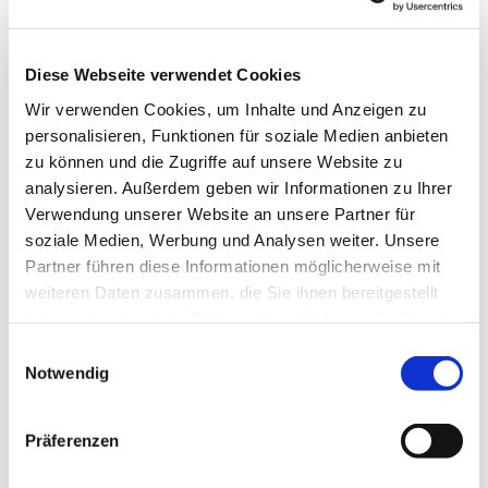
Diese Webseite verwendet Cookies
Wir verwenden Cookies, um Inhalte und Anzeigen zu
personalisieren, Funktionen für soziale Medien anbieten
zu können und die Zugriffe auf unsere Website zu
analysieren. Außerdem geben wir Informationen zu Ihrer
Verwendung unserer Website an unsere Partner für
soziale Medien, Werbung und Analysen weiter. Unsere
Dies könnte Sie auch
Partner führen diese Informationen möglicherweise mit
interessieren
weiteren Daten zusammen, die Sie ihnen bereitgestellt
haben oder die sie im Rahmen Ihrer Nutzung der Dienste
gesammelt haben.
Einwilligungsauswahl
Notwendig
Präferenzen