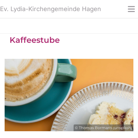
Ev. Lydia-Kirchengemeinde Hagen
Kaffeestube
© Thomas Bormans (unsplash)