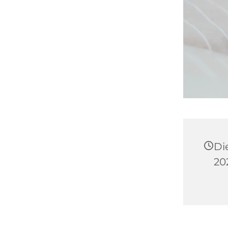
Di
202