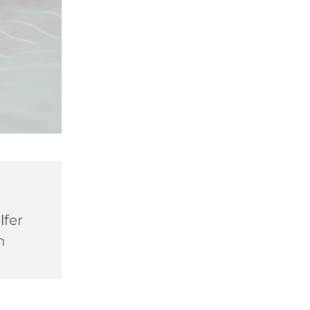
lfer
n