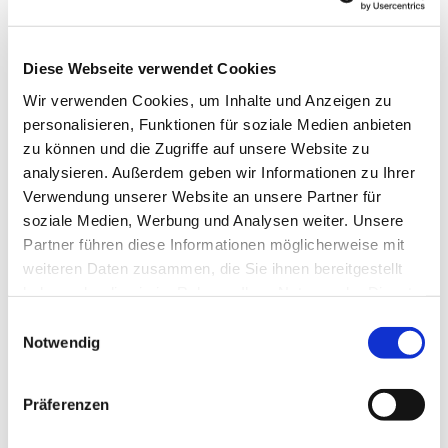
Diese Webseite verwendet Cookies
Wir verwenden Cookies, um Inhalte und Anzeigen zu
personalisieren, Funktionen für soziale Medien anbieten
zu können und die Zugriffe auf unsere Website zu
analysieren. Außerdem geben wir Informationen zu Ihrer
Verwendung unserer Website an unsere Partner für
soziale Medien, Werbung und Analysen weiter. Unsere
Dies könnte Sie auch
Partner führen diese Informationen möglicherweise mit
interessieren
weiteren Daten zusammen, die Sie ihnen bereitgestellt
haben oder die sie im Rahmen Ihrer Nutzung der Dienste
gesammelt haben.
Einwilligungsauswahl
Notwendig
Präferenzen