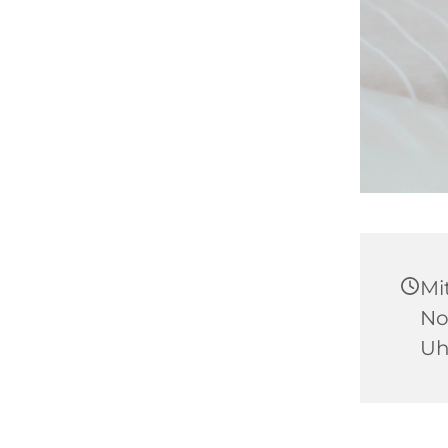
Mi
No
Uh