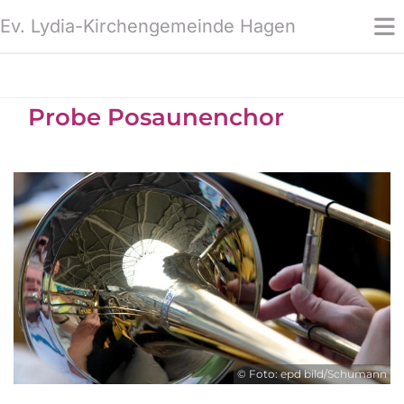
Ev. Lydia-Kirchengemeinde Hagen
Probe Posaunenchor
© Foto: epd bild/Schumann