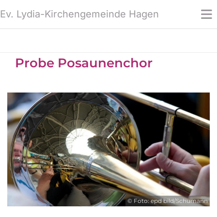
Ev. Lydia-Kirchengemeinde Hagen
Probe Posaunenchor
© Foto: epd bild/Schumann