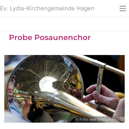
Ev. Lydia-Kirchengemeinde Hagen
Probe Posaunenchor
© Foto: epd bild/Schumann