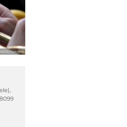
bild/Schumann
le),
58099