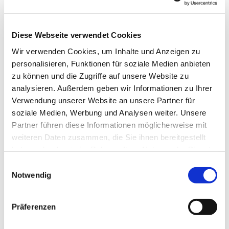
Diese Webseite verwendet Cookies
Wir verwenden Cookies, um Inhalte und Anzeigen zu
personalisieren, Funktionen für soziale Medien anbieten
zu können und die Zugriffe auf unsere Website zu
analysieren. Außerdem geben wir Informationen zu Ihrer
Verwendung unserer Website an unsere Partner für
soziale Medien, Werbung und Analysen weiter. Unsere
Dies könnte Sie auch
Partner führen diese Informationen möglicherweise mit
interessieren
weiteren Daten zusammen, die Sie ihnen bereitgestellt
haben oder die sie im Rahmen Ihrer Nutzung der Dienste
gesammelt haben.
Einwilligungsauswahl
Notwendig
Präferenzen