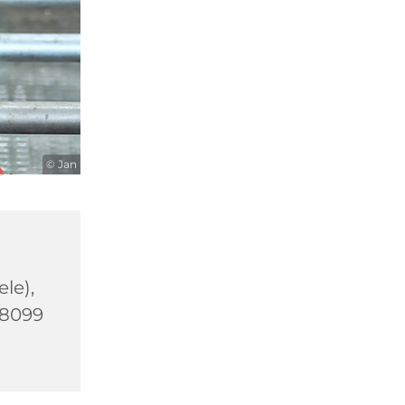
© Jan
le),
58099