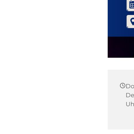
Do
De
Uh