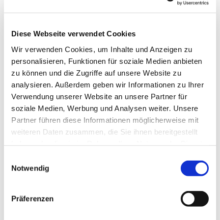
Diese Webseite verwendet Cookies
Wir verwenden Cookies, um Inhalte und Anzeigen zu
personalisieren, Funktionen für soziale Medien anbieten
zu können und die Zugriffe auf unsere Website zu
analysieren. Außerdem geben wir Informationen zu Ihrer
Verwendung unserer Website an unsere Partner für
soziale Medien, Werbung und Analysen weiter. Unsere
Dies könnte Sie auch
Partner führen diese Informationen möglicherweise mit
interessieren
weiteren Daten zusammen, die Sie ihnen bereitgestellt
haben oder die sie im Rahmen Ihrer Nutzung der Dienste
gesammelt haben.
Einwilligungsauswahl
Notwendig
Präferenzen